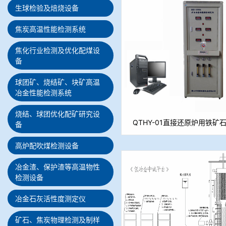
生球检验及焙烧设备
焦炭高温性能检测系统
焦化行业检测及优化配煤设
备
球团矿、烧结矿、块矿高温
冶金性能检测系统
烧结、球团优化配矿研究设
QTHY-01直接还原炉用铁
备
金属化率测定装置 （
高炉配吹煤检测设备
冶金渣、保护渣等高温物性
检测设备
冶金石灰活性度测定仪
矿石、焦炭物理检测及制样