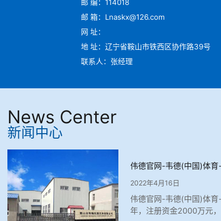
邮 编：114018
邮 箱：Lnaskx@126.com
网 址：
地 址：辽宁省鞍山市铁西区协作路39号
联系人：张经理
News Center
新闻中心
伟德官网-韦德(中国)体育
2022年4月16日
伟德官网-韦德(中国)体育-
年，注册资金2000万元